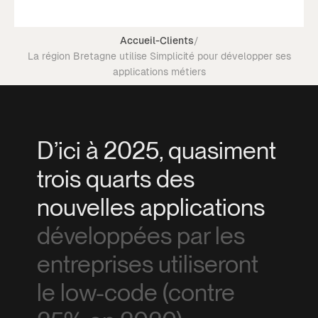
Accueil
-
Clients
/
La région Bretagne utilise Simplicité pour développer ses
applications métiers
D’ici à 2025, quasiment
trois quarts des
nouvelles applications
développées par les
entreprises utiliseront
le low-code (contre