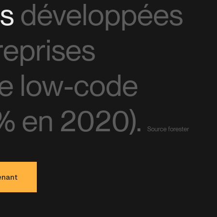
ns
développées
reprises
 le low-code
% en 2020).
Source forester
enant