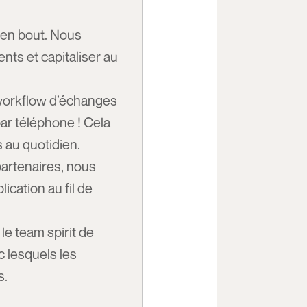
 en bout. Nous
ts et capitaliser au
workflow d’échanges
 par téléphone ! Cela
s au quotidien.
 partenaires, nous
cation au fil de
le team spirit de
ec lesquels les
s.