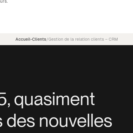
urs.
Accueil
-
Clients
/
Gestion de la relation clients – CRM
25, quasiment
s des nouvelles