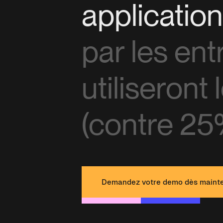
applicatio
par les ent
utiliseront
(contre 25
Demandez votre demo dès maint