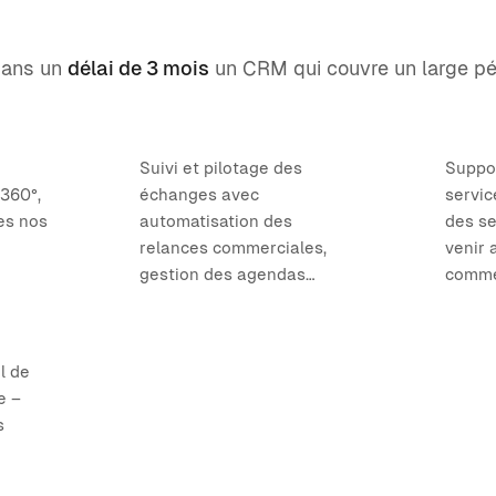
dans un
délai de 3 mois
un CRM qui couvre un large pé
Suivi et pilotage des
Suppo
 360°,
échanges avec
servic
es nos
automatisation des
des se
relances commerciales,
venir 
gestion des agendas…
comme
l de
e –
s