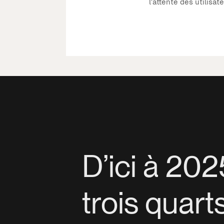
l’attente des utilisate
D’ici à 20
trois quart