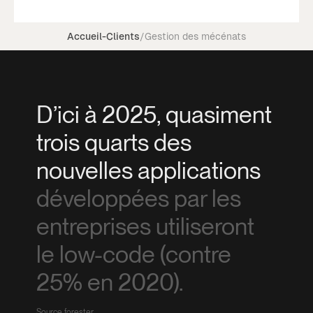
Accueil
-
Clients
/
Gestion des mécénats
D’ici à 2025, quasiment
trois quarts des
nouvelles applications
développées par les
entreprises utiliseront
le low-code (contre
25% en 2020).
Source forester