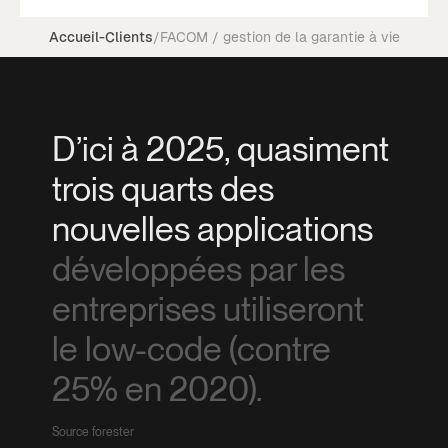
Accueil
-
Clients
/
FACOM / gestion de la garantie à vie
D’ici à 2025, quasiment
trois quarts des
nouvelles applications
développées par les
entreprises utiliseront
le low-code (contre
25% en 2020).
Source forester