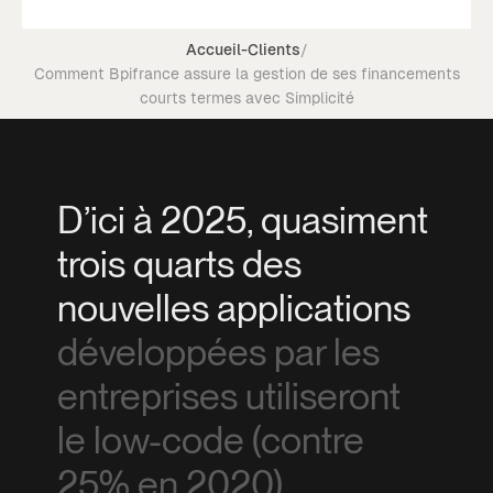
Accueil
-
Clients
/
Comment Bpifrance assure la gestion de ses financements
courts termes avec Simplicité
D’ici à 2025, quasiment
trois quarts des
nouvelles applications
développées par les
entreprises utiliseront
le low-code (contre
25% en 2020).